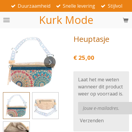
Duurzaamheid
Snelle levering
Stijlvol
Ga
direct
Kurk Mode
naar
de
hoofdinhoud
Heuptasje
€ 25,00
Laat het me weten
wanneer dit product
weer op voorraad is.
Verzenden