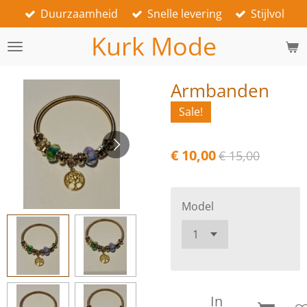
Duurzaamheid
Snelle levering
Stijlvol
Ga
direct
Kurk Mode
naar
de
hoofdinhoud
Armbanden
Sale!
€ 10,00
€ 15,00
Model
In