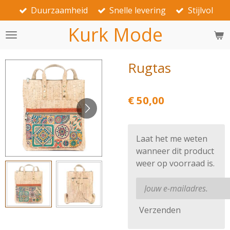
Duurzaamheid
Snelle levering
Stijlvol
Ga
direct
Kurk Mode
naar
de
hoofdinhoud
Rugtas
€ 50,00
Laat het me weten
wanneer dit product
weer op voorraad is.
Verzenden