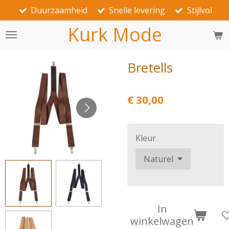
Duurzaamheid
Snelle levering
Stijlvol
Ga
direct
Kurk Mode
naar
de
hoofdinhoud
Bretells
€ 30,00
Kleur
In
winkelwagen