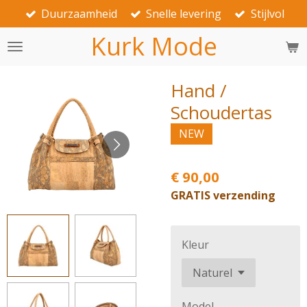
Duurzaamheid
Snelle levering
Stijlvol
Ga
direct
Kurk Mode
naar
de
hoofdinhoud
Hand /
Schoudertas
NEW
€ 90,00
GRATIS verzending
Kleur
Model