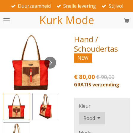
Duurzaamheid
Snelle levering
Stijlvol
Ga
direct
Kurk Mode
naar
de
hoofdinhoud
Hand /
Schoudertas
NEW
€ 80,00
€ 90,00
GRATIS verzending
Kleur
Model