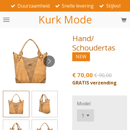
Duurzaamheid
Snelle levering
Stijlvol
Ga
direct
Kurk Mode
naar
de
hoofdinhoud
Hand/
Schoudertas
NEW
€ 70,00
€ 90,00
GRATIS verzending
Model